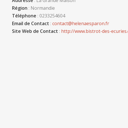
Addresse
: La Grande Maison
Région
: Normandie
Téléphone
: 0233254604
Email de Contact
:
contact@helenaesparon.fr
Site Web de Contact
:
http://www.bistrot-des-ecuries