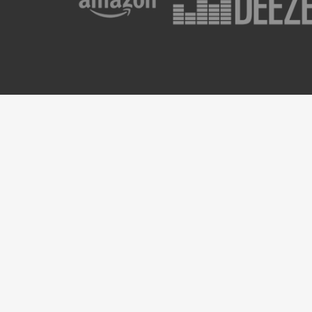
Nouvel Album
Newsl
Every bird I’ve seen
Prénom
E-mail
*