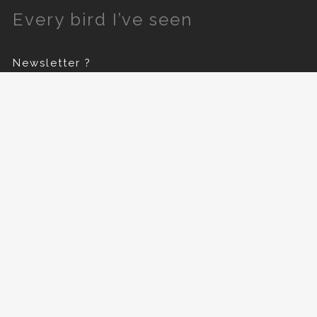
Every bird I’ve seen
Newsletter ?
Prénom
E-mail
*
Prochains Concerts
Pas de Concerts prévus