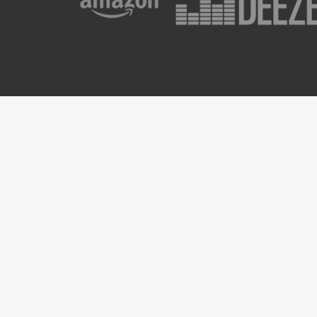
Nouvel Album
Newsl
Every bird I’ve seen
Prénom
E-mail
*