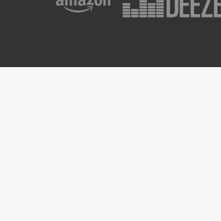
Nouvel Album
Newsl
Every bird I’ve seen
Prénom
E-mail
*